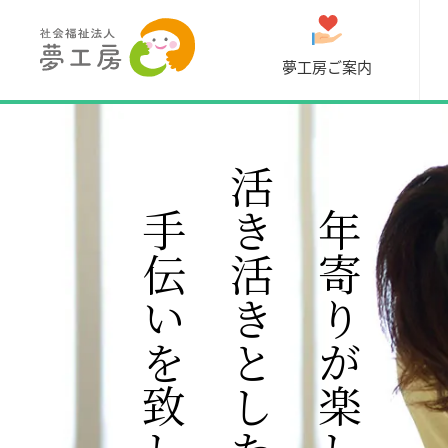
兵庫県たつの市にある社会福祉
法人夢工房の介護施設
夢工房ご案内
お手伝いを致します。
活き活きとした暮らしの
お年寄りが楽しく