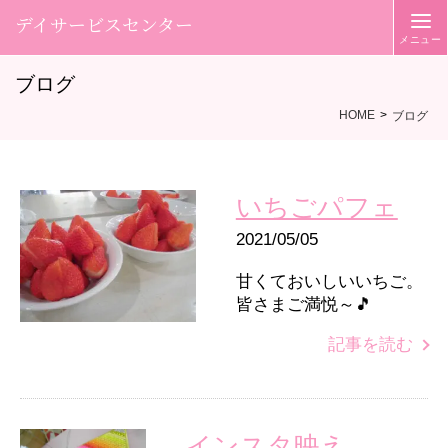
デイサービスセンター
ブログ
HOME
ブログ
いちごパフェ
2021/05/05
甘くておいしいいちご。
皆さまご満悦～🎵
記事を読む
インスタ映え