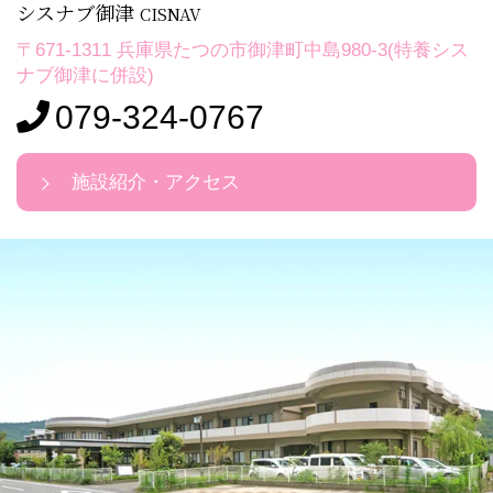
シスナブ御津
CISNAV
〒671-1311 兵庫県たつの市御津町中島980-3(特養シス
ナブ御津に併設)
079-324-0767
施設紹介・アクセス