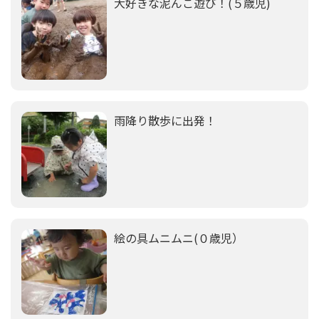
大好きな泥んこ遊び！(５歳児)
雨降り散歩に出発！
絵の具ムニムニ(０歳児）