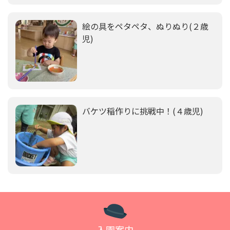
絵の具をペタペタ、ぬりぬり(２歳
児)
バケツ稲作りに挑戦中！(４歳児)
入園案内