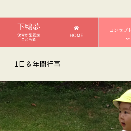
下鴨夢
コンセプ
HOME
保育所型認定
こども園
1日＆年間行事