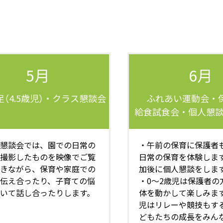
5月
6月
（4.5歳児）・クラス懇談会
ふれあい運動会・
給食試食会・個人懇談（
懇談会では、園での日常の
・午前の保育に保護者
撮影したものを映像でご覧
日常の保育を体験しま
きながら、保育や家庭での
加後に個人懇談をしま
伝え合ったり、子育ての悩
・0～2歳児は保護者の
いて話し合ったりします。
体を動かして楽しみます
児はリレーや競技もす
どもたちの成長をみん