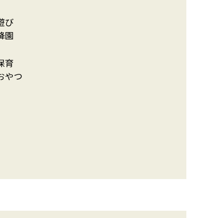
遊び
降園
保育
おやつ