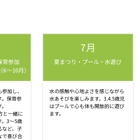
7月
保育参加
夏まつり・プール・水遊び
6～10月）
も参加し、
水の感触や心地よさを感じながら
す。保育参
水あそびを楽しみます。3.4.5歳児
す。
はプールで心も体も開放的に遊び
方と一緒に
ます。
。3～5歳
るなど、子
なで喜び合