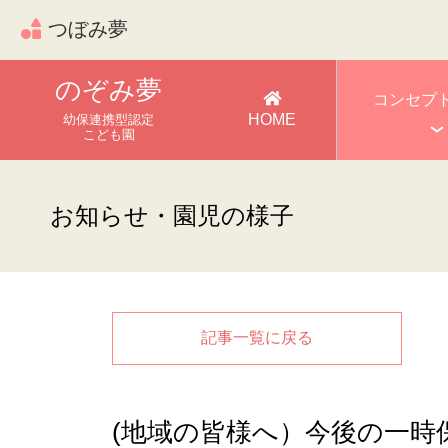
つぼみ夢
のぞみ夢
コンセプ
HOME
幼保連携型認定
こども園
お知らせ・園児の様子
記事一覧に戻る
(地域の皆様へ）今後の一