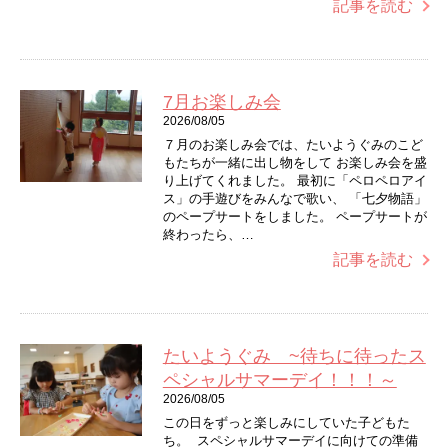
記事を読む
7月お楽しみ会
2026/08/05
７月のお楽しみ会では、たいようぐみのこど
もたちが一緒に出し物をして お楽しみ会を盛
り上げてくれました。 最初に「ペロペロアイ
ス」の手遊びをみんなで歌い、 「七夕物語」
のペープサートをしました。 ペープサートが
終わったら、…
記事を読む
たいようぐみ ~待ちに待ったス
ペシャルサマーデイ！！！～
2026/08/05
この日をずっと楽しみにしていた子どもた
ち。 スペシャルサマーデイに向けての準備